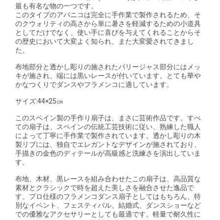
最も有名な物の一つです。
このタイプのアバニコは完全に手作業で製作されるため、そ
のクウォリティの高さから単に暑さを軽減するための小道具
としてだけでなく、使い手に喜びを与えてくれることからそ
の歴史において大変よく知られ、また大変愛されてきまし
た。
布地部分と透かし彫りの施されたバリージャス部分にはメッ
キが施され、端には黒いレースが付いています。とても華や
かなつくりでダンスやフラメンコに適しています。
サイズ:44×25㎝
このスペイン製の手作り扇子は、まさに芸術作品です。すべ
ての扇子は、スペインの伝統工芸技術に従い、熟練した職人
によって丁寧に手作業で製作されています。透かし彫りの木
製リブには、独自でエレガントなデザインが施されており、
手描きの金色のディテールが高級感と洗練さを演出していま
す。
布地、木材、黒レースを組み合わせたこの扇子は、高品質な
素材とクラシックで時を超えた美しさを融合させた逸品で
す。プロ仕様のフラメンコダンス扇子としてはもちろん、特
別なイベント、フェスティバル、結婚式、ダンスショーなど
での優雅なアクセサリーとしても最適です。軽量で耐久性に