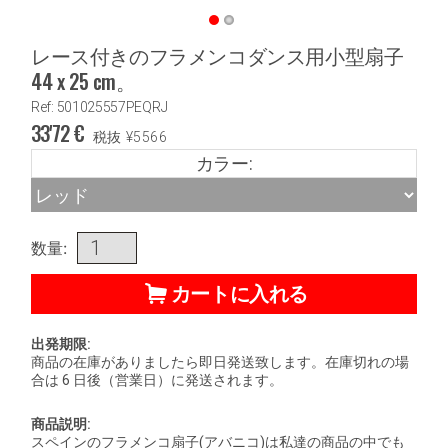
レース付きのフラメンコダンス用小型扇子
44 x 25 cm。
Ref: 501025557PEQRJ
33'72
€
税抜
¥
5566
カラー:
数量:
カートに入れる
出発期限:
商品の在庫がありましたら即日発送致します。在庫切れの場
合は 6 日後（営業日）に発送されます。
商品説明:
スペインのフラメンコ扇子(アバニコ)は私達の商品の中でも