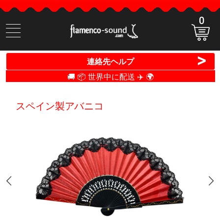
0
商
品
検
>
連絡先ヘルプ
索
🚚 📦 世界中に配送 ✈️ 🌍
スペイン製アバニコ