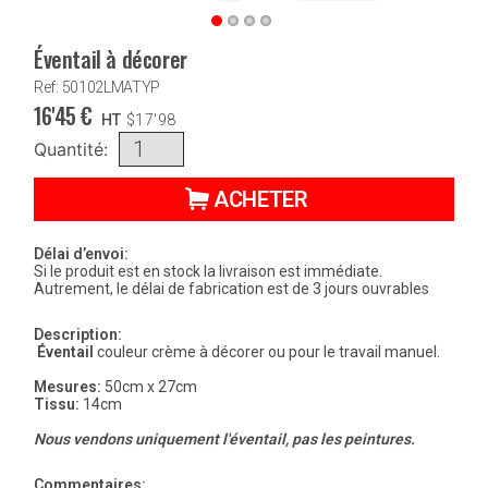
Éventail à décorer
Ref: 50102LMATYP
16'45
€
HT
$
17'98
Quantité:
ACHETER
Délai d’envoi:
Si le produit est en stock la livraison est immédiate.
Autrement, le délai de fabrication est de 3 jours ouvrables
Description:
Éventail
couleur crème à décorer ou pour le travail manuel.
Mesures:
50cm x 27cm
Tissu:
14cm
Nous vendons uniquement l'éventail, pas les peintures.
Commentaires: