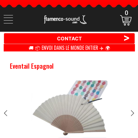
0
Cherchez
des
produits
>
CONTACT
🚚 📦 ENVOI DANS LE MONDE ENTIER ✈️ 🌍
Eventail Espagnol