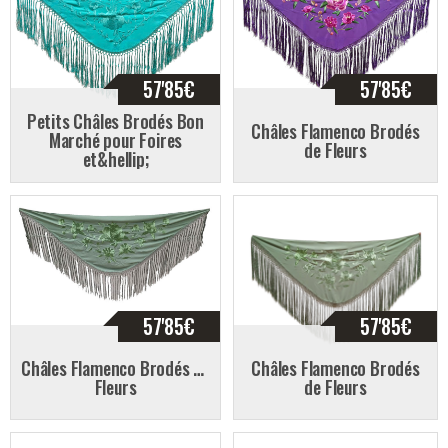
57'85
€
57'85
€
Petits Châles Brodés Bon
Châles Flamenco Brodés
Marché pour Foires
de Fleurs
et&hellip;
57'85
€
57'85
€
Châles Flamenco Brodés de
Châles Flamenco Brodés
Fleurs
de Fleurs