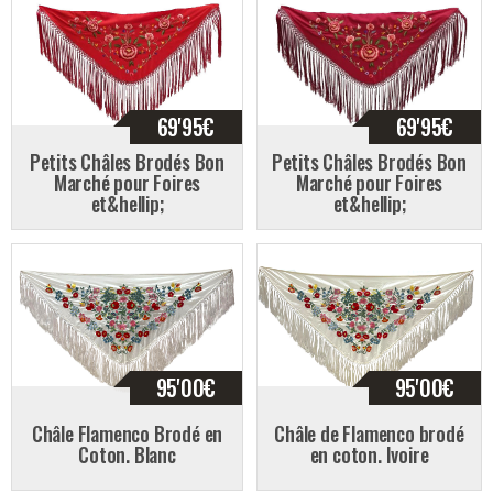
69'95
€
69'95
€
Petits Châles Brodés Bon
Petits Châles Brodés Bon
Marché pour Foires
Marché pour Foires
et&hellip;
et&hellip;
95'00
€
95'00
€
Châle Flamenco Brodé en
Châle de Flamenco brodé
Coton. Blanc
en coton. Ivoire