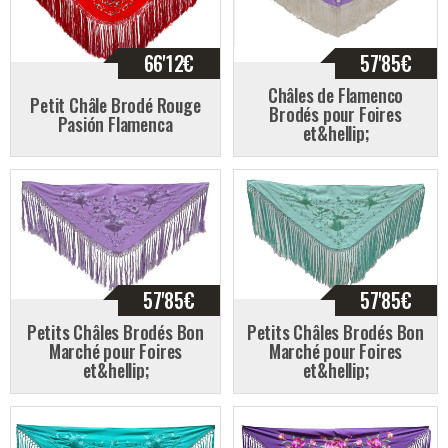
66'12
€
57'85
€
Châles de Flamenco
Petit Châle Brodé Rouge
Brodés pour Foires
Pasión Flamenca
et&hellip;
57'85
€
57'85
€
Petits Châles Brodés Bon
Petits Châles Brodés Bon
Marché pour Foires
Marché pour Foires
et&hellip;
et&hellip;