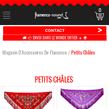
0
Cherchez
des
produits
>
CONTACT
🚚 📦 ENVOI DANS LE MONDE ENTIER ✈️ 🌍
Magasin D’Accessoires De Flamenco
Petits Châles
PETITS CHÂLES