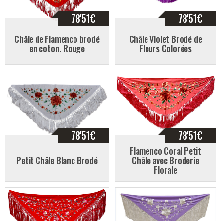
78'51
€
78'51
€
Châle de Flamenco brodé
Châle Violet Brodé de
en coton. Rouge
Fleurs Colorées
78'51
€
78'51
€
Flamenco Coral Petit
Petit Châle Blanc Brodé
Châle avec Broderie
Florale