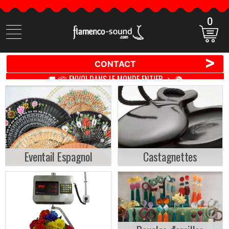
0
Cherchez
des
produits
>
CONTACT
🚚 📦 ENVOI DANS LE MONDE ENTIER ✈️ 🌍
Eventail Espagnol
Castagnettes