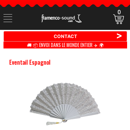
0
Cherchez
des
produits
>
CONTACT
🚚 📦 ENVOI DANS LE MONDE ENTIER ✈️ 🌍
Eventail Espagnol