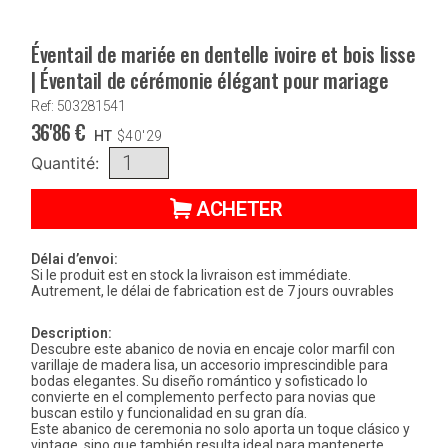
Éventail de mariée en dentelle ivoire et bois lisse
| Éventail de cérémonie élégant pour mariage
Ref: 503281541
36'86
€
HT
$
40'29
Quantité:
ACHETER
Délai d’envoi:
Si le produit est en stock la livraison est immédiate.
Autrement, le délai de fabrication est de 7 jours ouvrables
Description:
Descubre este abanico de novia en encaje color marfil con
varillaje de madera lisa, un accesorio imprescindible para
bodas elegantes. Su diseño romántico y sofisticado lo
convierte en el complemento perfecto para novias que
buscan estilo y funcionalidad en su gran día.
Este abanico de ceremonia no solo aporta un toque clásico y
vintage, sino que también resulta ideal para mantenerte