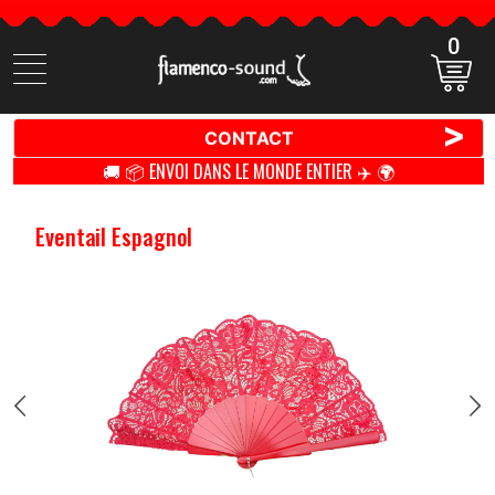
0
Cherchez
des
produits
>
CONTACT
🚚 📦 ENVOI DANS LE MONDE ENTIER ✈️ 🌍
Eventail Espagnol