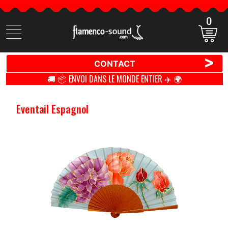
0
Cherchez
des
produits
>
CONTACT
🚚 📦 ENVOI DANS LE MONDE ENTIER ✈️ 🌍
Eventail Espagnol