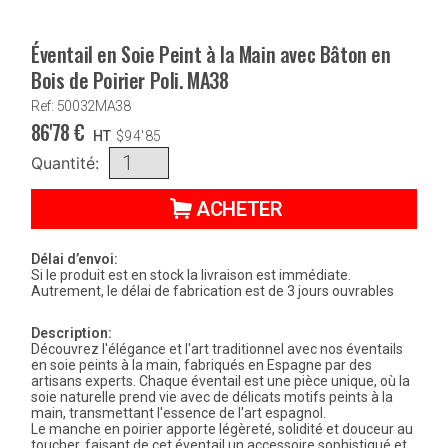
Éventail en Soie Peint à la Main avec Bâton en
Bois de Poirier Poli. MA38
Ref: 50032MA38
86'78
€
HT
$
94'85
Quantité:
ACHETER
Délai d’envoi:
Si le produit est en stock la livraison est immédiate.
Autrement, le délai de fabrication est de 3 jours ouvrables
Description:
Découvrez l'élégance et l'art traditionnel avec nos éventails
en soie peints à la main, fabriqués en Espagne par des
artisans experts. Chaque éventail est une pièce unique, où la
soie naturelle prend vie avec de délicats motifs peints à la
main, transmettant l'essence de l'art espagnol.
Le manche en poirier apporte légèreté, solidité et douceur au
toucher, faisant de cet éventail un accessoire sophistiqué et