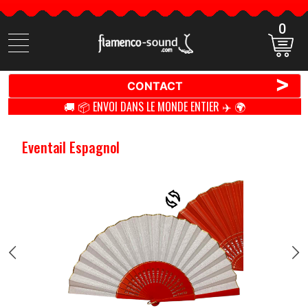
0
Cherchez
des
produits
>
CONTACT
🚚 📦 ENVOI DANS LE MONDE ENTIER ✈️ 🌍
Eventail Espagnol