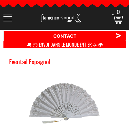
0
Cherchez
des
produits
>
CONTACT
🚚 📦 ENVOI DANS LE MONDE ENTIER ✈️ 🌍
Eventail Espagnol