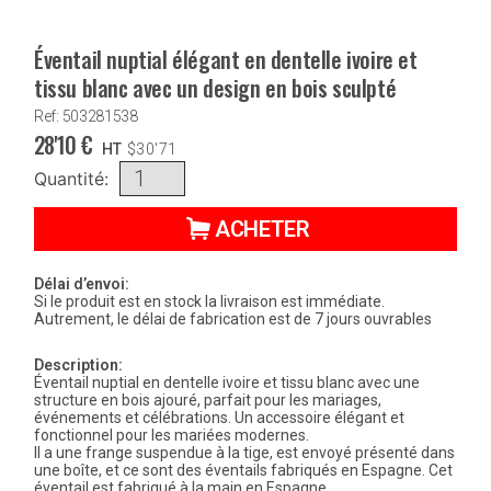
Éventail nuptial élégant en dentelle ivoire et
tissu blanc avec un design en bois sculpté
Ref: 503281538
28'10
€
HT
$
30'71
Quantité:
ACHETER
Délai d’envoi:
Si le produit est en stock la livraison est immédiate.
Autrement, le délai de fabrication est de 7 jours ouvrables
Description:
Éventail nuptial en dentelle ivoire et tissu blanc avec une
structure en bois ajouré, parfait pour les mariages,
événements et célébrations. Un accessoire élégant et
fonctionnel pour les mariées modernes.
Il a une frange suspendue à la tige, est envoyé présenté dans
une boîte, et ce sont des éventails fabriqués en Espagne. Cet
éventail est fabriqué à la main en Espagne.