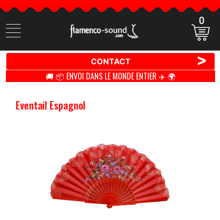
0
Cherchez
des
produits
>
CONTACT
🚚 📦 ENVOI DANS LE MONDE ENTIER ✈️ 🌍
Eventail Espagnol