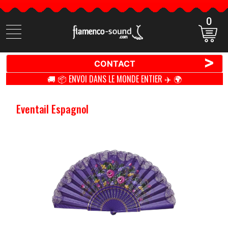
0
Cherchez
des
produits
>
CONTACT
🚚 📦 ENVOI DANS LE MONDE ENTIER ✈️ 🌍
Eventail Espagnol