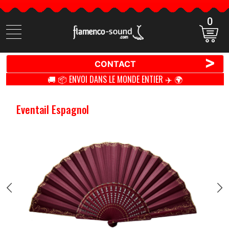
0
Cherchez
des
produits
>
CONTACT
🚚 📦 ENVOI DANS LE MONDE ENTIER ✈️ 🌍
Eventail Espagnol