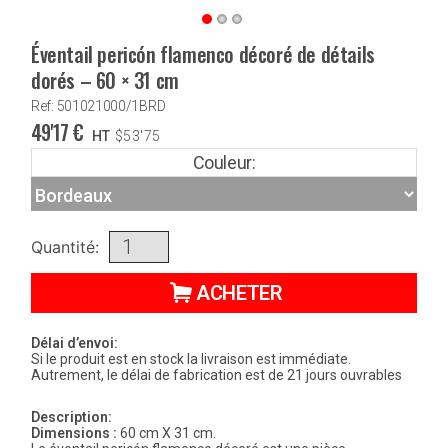
Éventail pericón flamenco décoré de détails
dorés – 60 × 31 cm
Ref: 501021000/1BRD
49'17
€
HT
$
53'75
Couleur:
Quantité:
ACHETER
Délai d’envoi:
Si le produit est en stock la livraison est immédiate.
Autrement, le délai de fabrication est de 21 jours ouvrables
Description:
Dimensions :
60 cm X 31 cm.