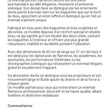
Le éventail pericón flamenco décoré est une pièce
spectaculaire qui allie élégance, résistance et présence
scénique. Son design lisse se distingue par les ornements
dorés peints à la main tant sur les baguettes que sur le bord
du tissu, apportant un éclat raffiné et distingué qui en fait un
éventail vraiment unique.
Fabriqué en tissu avec des baguettes en bois sculptées et
décorées, ce modèle dispose d'un renfort spécial en double
tissu, ce qui signifie qu'il est doublé des deux côtés, cachant
les baguettes à l'intérieur et offrant une plus grande
robustesse, stabilité et durabilité pendant l'utilisation.
Avec des dimensions de 60 cm de large sur 31 cm de haut, il
est idéal pour les danseuses de flamenco, les académies, les
spectacles, les performances théâtrales ou les
chorégraphies scéniques qui nécessitent un éventail élégant,
grand et visuellement frappant.
Sa décoration dorée se distingue sous les projecteurs et son
mouvement large et fluide ajoute du drame et de la force à
chaque geste.
Un modèle parfait pour ceux qui recherchent un éventail
flamenco professionnel, décoratif et de haute qualité, alliant
tradition et distinction andalouse.
Commentaires: