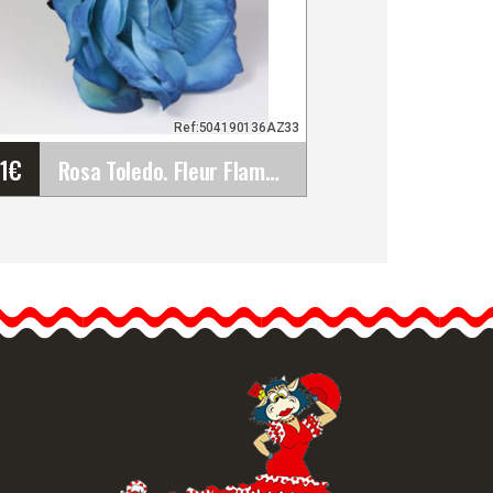
Ref:504190136AZ33
61
€
Rosa Toledo. Fleur Flamenco Bleue AZ33. 13cm
Rosa Toledo. Fleur
Flamenco Bleue AZ33.
13cm
Magnifique rose bleue
classique, cette grande
rose est…
formation détaillée
Vue rapide