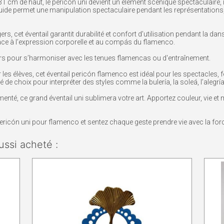
 cm de haut, le pericón uni devient un élément scénique spectaculaire, 
fluide permet une manipulation spectaculaire pendant les représentations
rs, cet éventail garantit durabilité et confort d’utilisation pendant la da
lace à l’expression corporelle et au compás du flamenco.
s pour s’harmoniser avec les tenues flamencas ou d'entraînement.
s élèves, cet éventail pericón flamenco est idéal pour les spectacles, f
é de choix pour interpréter des styles comme la bulería, la soleá, l’alegr
nté, ce grand éventail uni sublimera votre art. Apportez couleur, vie e
ricón uni pour flamenco et sentez chaque geste prendre vie avec la fo
ussi acheté :