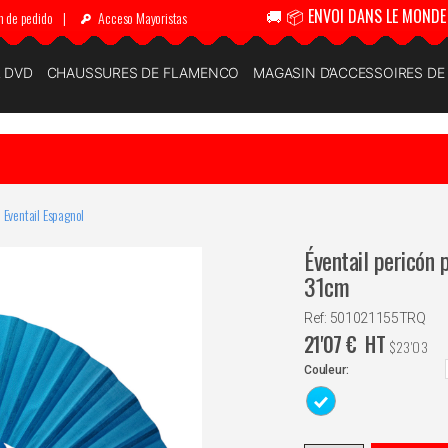
🚚 📦 ENVOI DANS LE MONDE 
n de pedido
|
Acceso Mayoristas
& DVD
CHAUSSURES DE FLAMENCO
MAGASIN D’ACCESSOIRES D
Eventail Espagnol
Éventail pericón
31cm
Ref: 501021155TRQ
21'07
€
HT
$
23'03
Couleur: