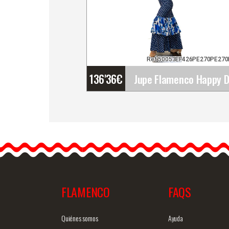
Ref:50053EF426PE270PE270
136'36
€
Jupe Flamenco Happy
Dance. Ref.
EF426PE270PE270PE12
La jupe de flamenco Happ
Dance est conçue pour…
FLAMENCO
FAQS
Information détaillée
Vue rap
Quiénes somos
Ayuda