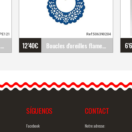
PE121
Ref:506390204
12'40
€
6'
Jupe Flamenco Happy Dance. Ref.&hellip;
Boucles d'oreilles flamenco originales
Boucles d'oreilles
flamenco originales
1
Les boucles d'oreilles style
y
flamenco sont très
créatives et…
SÍGUENOS
CONTACT
ide
Information détaillée
Vue rapide
In
Facebook
Notre adresse: