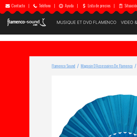
Contacto
|
Teléfono
|
Ayuda
|
Lista de precios
|
Situació
MUSIQUE ET DVD FLAMENCO
VIDEO 
Flamenco Sound
Magasin D’Accessoires De Flamenco