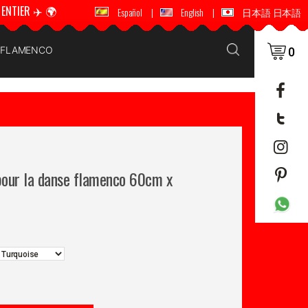
ENTIER ✈️ 🌍
🚚 📦 ENVOI DANS LE MONDE ENTIER ✈️ 🌍
Español
|
English
|
日本語 日本語
E FLAMENCO
0
 pour la danse flamenco 60cm x