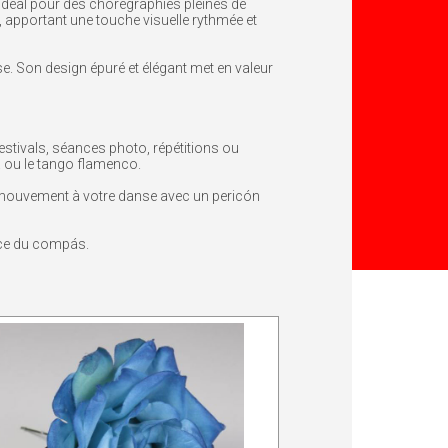
idéal pour des chorégraphies pleines de
, apportant une touche visuelle rythmée et
nse. Son design épuré et élégant met en valeur
estivals, séances photo, répétitions ou
ía ou le tango flamenco.
t mouvement à votre danse avec un pericón
rce du compás.