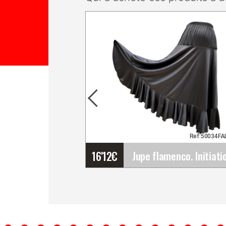
Ref:50034F
16'12
€
Jupe flamenco. Initiation-
Débutant pour femme et
enfant