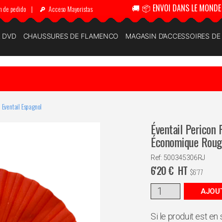
🚚 📦 ENVOI DANS LE MONDE 
n de pedido
|
Acceso Mayoristas
& DVD
CHAUSSURES DE FLAMENCO
MAGASIN D’ACCESSOIRES D
Eventail Espagnol
Éventail Pericon
Économique Rou
Ref: 500345306RJ
6'20
€
HT
$
6'77
AJOUT
Si le produit est en