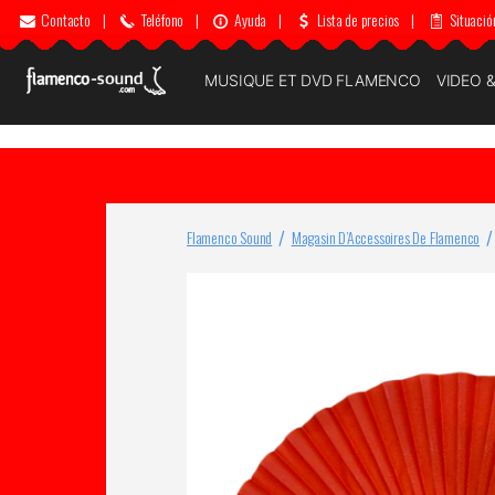
Contacto
|
Teléfono
|
Ayuda
|
Lista de precios
|
Situació
MUSIQUE ET DVD FLAMENCO
VIDEO 
Flamenco Sound
Magasin D’Accessoires De Flamenco