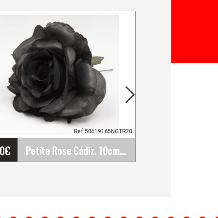
Ref:50419165NGTR20
80
€
Petite Rose Cádiz. 10cm. Noir. TR20
Petite Rose Cádiz. 10cm.
Noir. TR20
Les fleurs sont un