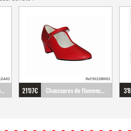
ALDA02
Ref:502200002
21'07
€
3'
Jupe flamenco. Initiation-Débutant pour femme et&hellip;
Chaussures de flamenco rouges avec lanière
Chaussures de flamenco
rouges avec lanière
Chaussures pour le