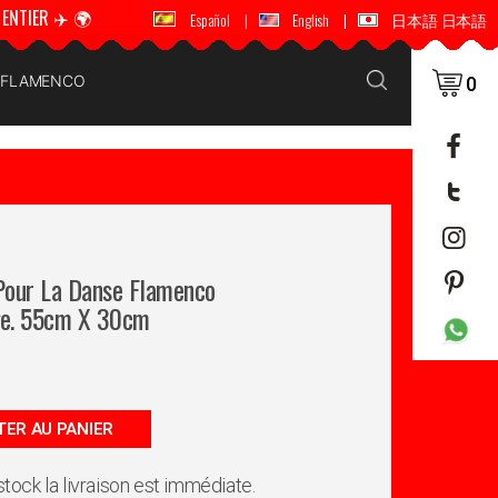
ENTIER ✈️ 🌍
🚚 📦 ENVOI DANS LE MONDE ENTIER ✈️ 🌍
Español
|
English
|
日本語 日本語
E FLAMENCO
0
 Pour La Danse Flamenco
ge. 55cm X 30cm
ER AU PANIER
 stock la livraison est immédiate.