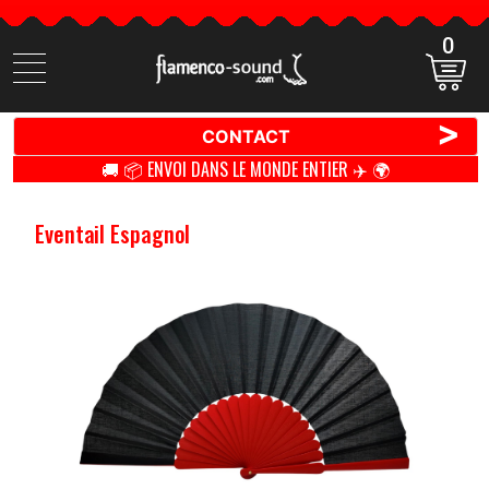
0
Cherchez
des
produits
>
CONTACT
🚚 📦 ENVOI DANS LE MONDE ENTIER ✈️ 🌍
Eventail Espagnol