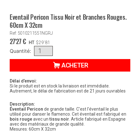
Eventail Pericon Tissu Noir et Branches Rouges.
60cm X 32cm
Ref: 5010211551NGRJ
27'27
€
HT
$
29'81
Quantité:
ACHETER
Délai d’envoi:
Si le produit est en stock la livraison est immédiate.
Autrement, le délai de fabrication est de 21 jours ouvrables
Description:
Éventail Pericon
de grande taille. C'est l'éventail le plus
utilisé pour danser le flamenco. Cet éventail est fabriqué en
bois rouge
avec un
tissu noir
. Article fabriqué en Espagne
avec des matériaux de grande qualité.
Mesures: 60cm X 32cm