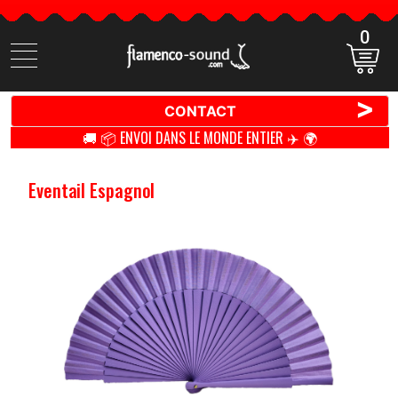
0
Cherchez
des
produits
>
CONTACT
🚚 📦 ENVOI DANS LE MONDE ENTIER ✈️ 🌍
Eventail Espagnol