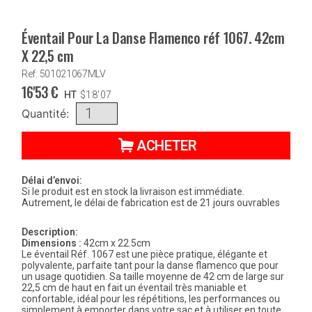
Éventail Pour La Danse Flamenco réf 1067. 42cm
X 22,5 cm
Ref: 501021067MLV
16'53
€
HT
$
18'07
Quantité:
ACHETER
Délai d’envoi:
Si le produit est en stock la livraison est immédiate.
Autrement, le délai de fabrication est de 21 jours ouvrables
Description:
Dimensions :
42cm x 22.5cm
Le éventail Réf. 1067 est une pièce pratique, élégante et
polyvalente, parfaite tant pour la danse flamenco que pour
un usage quotidien. Sa taille moyenne de 42 cm de large sur
22,5 cm de haut en fait un éventail très maniable et
confortable, idéal pour les répétitions, les performances ou
simplement à emporter dans votre sac et à utiliser en toute