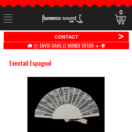
0
Cherchez
des
produits
>
CONTACT
🚚 📦 ENVOI DANS LE MONDE ENTIER ✈️ 🌍
Eventail Espagnol