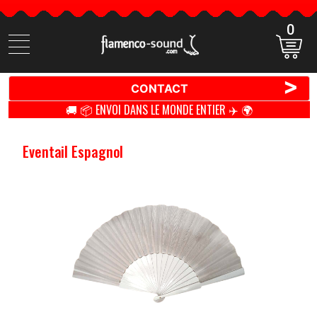
0
Cherchez
des
produits
>
CONTACT
🚚 📦 ENVOI DANS LE MONDE ENTIER ✈️ 🌍
Eventail Espagnol