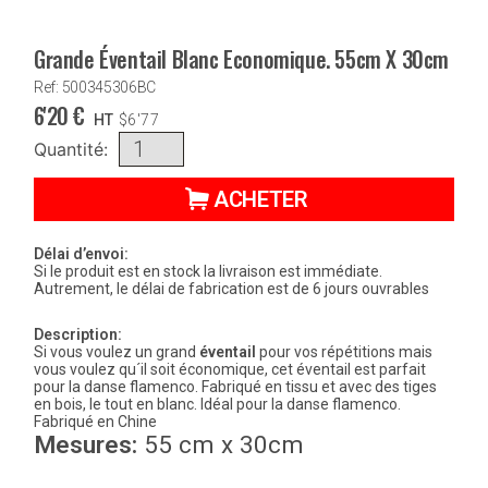
Grande Éventail Blanc Economique. 55cm X 30cm
Ref: 500345306BC
6'20
€
HT
$
6'77
Quantité:
ACHETER
Délai d’envoi:
Si le produit est en stock la livraison est immédiate.
Autrement, le délai de fabrication est de 6 jours ouvrables
Description:
Si vous voulez un grand
éventail
pour vos répétitions mais
vous voulez qu´il soit économique, cet éventail est parfait
pour la danse flamenco. Fabriqué en tissu et avec des tiges
en bois, le tout en blanc. Idéal pour la danse flamenco.
Fabriqué en Chine
Mesures:
55 cm x 30cm