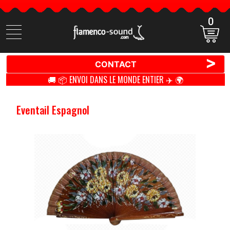
0
Cherchez
des
produits
>
CONTACT
🚚 📦 ENVOI DANS LE MONDE ENTIER ✈️ 🌍
Eventail Espagnol