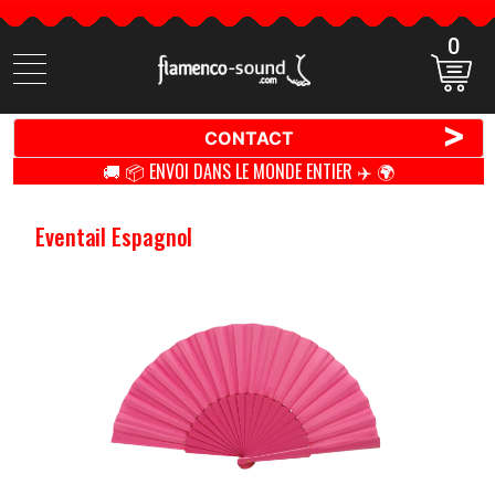
0
Cherchez
des
produits
>
CONTACT
🚚 📦 ENVOI DANS LE MONDE ENTIER ✈️ 🌍
Eventail Espagnol