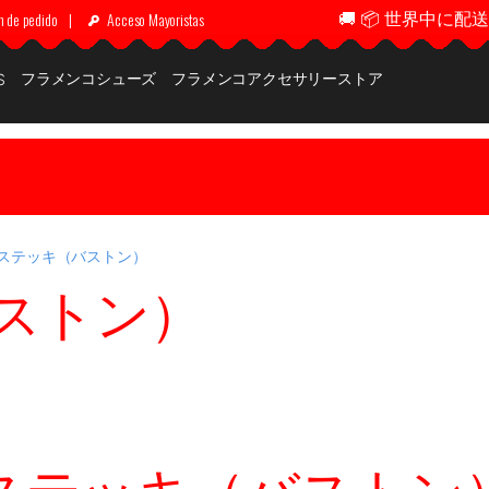
🚚 📦 世界中に配送 ✈
n de pedido
|
Acceso Mayoristas
フラメンコシューズ
フラメンコアクセサリーストア
S
ステッキ（バストン）
ストン）
ステッキ（バストン