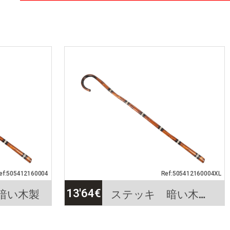
ef:505412160004
Ref:505412160004XL
暗い木製
ステッキ 暗い木製. XL
13'64
€