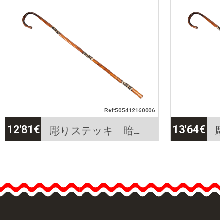
ステッキ 木製
ステ
こちらは“アルメス”と呼
こち
ばれる木製のステッキで
ばれ
す。 現在、画像内右側の
す。
ステッキのみ販売してお
ステ
ります。 長さ: 90cm.重
りま
要…
100/
商品詳細を見る
クイックビュー
商品詳細
Ref:505412160006
彫りステッキ 暗い木製
12'81
€
13'64
€
彫りステッキ 暗い木製
彫り
こちらは“アルメス”と呼
XL
ばれる木製のステッキで
こち
す。 現在、画像内右側の
ばれ
ステッキのみ販売してお
す。