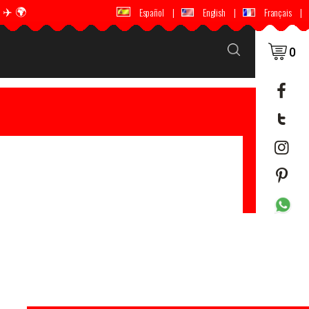
️ 🌍
🚚 📦 世界中に配送 ✈️ 🌍
Español
|
English
|
Français
|
0
）