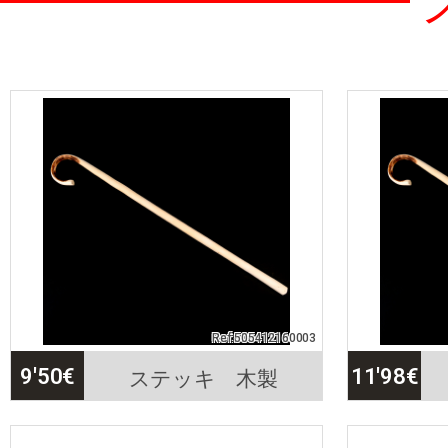
Ref:505412160003
ステッキ 木製
9'50
€
11'98
€