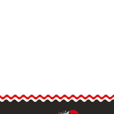
木製
ステッキ 暗い木製. XL
ス”と呼
こちらは“アルメス”と呼
テッキで
ばれる木製のステッキで
内右側の
す。 現在、画像内右側の
売してお
ステッキのみ販売してお
ります。 長さ: 100/110
cm. Aprox.…
ックビュー
商品詳細を見る
クイックビュー