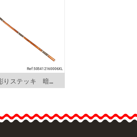
ッキ 木製. XL
ステッキ 暗い
らは“アルメス”と呼
こちらは“アルメ
る木製のステッキで
ばれる木製のス
 現在、画像内右側の
す。 現在、画像
ッキのみ販売してお
ステッキのみ販
す。 長さ:
ります。 長さ:…
110cm Aprox.…
を見る
クイックビュー
商品詳細を見る
クイ
Ref:505412160006XL
彫りステッキ 暗い木製. XL
ステッキ 暗い木製.
らは“アルメス”と呼
る木製のステッキで
 現在、画像内右側の