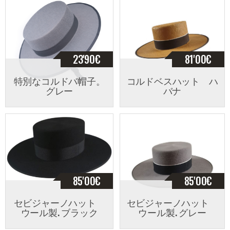
23'90
€
81'00
€
特別なコルドバ帽子。
コルドベスハット ハ
グレー
バナ
85'00
€
85'00
€
セビジャーノハット
セビジャーノハット
ウール製. ブラック
ウール製. グレー