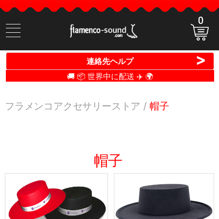
0
商
品
検
>
連絡先ヘルプ
索
🚚 📦 世界中に配送 ✈️ 🌍
フラメンコアクセサリーストア
帽子
帽子