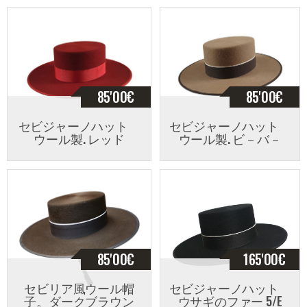
85'00
€
85'00
€
セビジャーノハット
セビジャーノハット
ウール製. レッド
ウール製. ビ－バ－
85'00
€
165'00
€
セビリア風ウール帽
セビジャーノハット
子。ダークブラウン
ウサギのファー 5/E