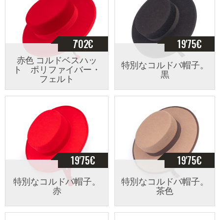
7'02
€
19'75
€
赤色 コルドベスハッ
特別なコルドバ帽子。
ト ポリファイバー・
黒
フェルト
19'75
€
19'75
€
特別なコルドバ帽子。
特別なコルドバ帽子。
赤
茶色