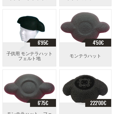
6'95
€
4'50
€
子供用 モンテラハット
モンテラハット
フェルト地
6'75
€
222'00
€
モンテラハット フェ