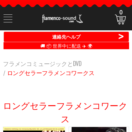
0
商
品
検
>
連絡先ヘルプ
索
🚚 📦 世界中に配送 ✈️ 🌍
フラメンコミュージックとDVD
ロングセラーフラメンコワークス
ロングセラーフラメンコワーク
ス