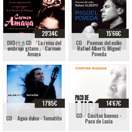
29'34
€
15'66
€
DVD付きCD 『La reina del
CD Poemas del exilio
embrujo gitano』 Carmen
Rafael Alberti. Miguel
Amaya
Poveda
17'85
€
14'67
€
CD Cositas buenas -
CD Agua dulce - Tomatito
Paco de Lucia