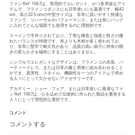
ファン Ref. 1067は、実用的でエレガント、かつ多用途なアイ
テムで、フラメンコダンスにも日常使いにも最適です。幅42
cm、高さ22.5 cmの中型サイズは、非常に扱いやすく快適な
ファンで、リハーサルやパフォーマンス、または単にバッグ
に入れてどんな場面でも使用するのに理想的です。
スペインで手作りされており、丁寧な構造と強度と軽さの優
れたバランスが特徴です。布よりも木材が多く使われてお
り、非常に堅牢で耐久性があり、品質の高い扇子に特有の開
きの柔らかさを犠牲にすることはありません。
シンプルでエレガントなデザインは、フラメンコの衣装、パ
ーティードレス、または日常の服と簡単に組み合わせること
ができ、真実性、スタイル、機能性を一つのアイテムで求め
る人々にとって欠かせないアクセサリーです。
アカデミー、ショー、フェア、または日常使いに最適なファ
ン Ref. 1067は、心を込めて伝統的に作られた製品を重視する
人々にとって理想的な選択です。
コメント:
コメントする