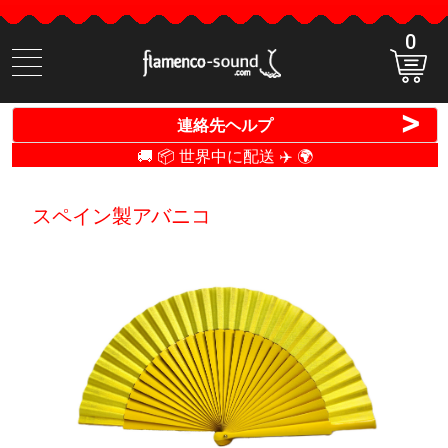
0
商
品
検
>
連絡先ヘルプ
索
🚚 📦 世界中に配送 ✈️ 🌍
スペイン製アバニコ