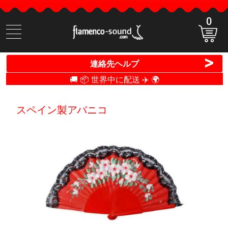
0
商
品
検
>
連絡先ヘルプ
索
🚚 📦 世界中に配送 ✈️ 🌍
スペイン製アバニコ