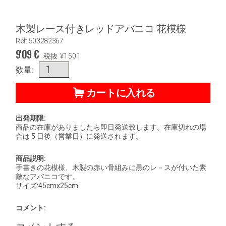
木製レース付きレッドアバニコ 花模様
Ref: 503282367
9'09
€
税抜
¥
1501
数量:
カートに入れる
出発期限:
商品の在庫がありましたら即日発送致します。在庫切れの場
合は 5 日後（営業日）に発送されます。
商品説明:
手書きの花模様、木製の赤い骨組みに黒のレ－スが付いた素
敵なアバニコです。
サイズ:45cmx25cm
コメント: