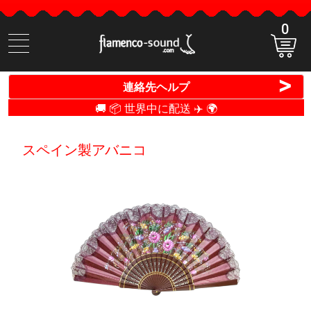
0
商
品
検
>
連絡先ヘルプ
索
🚚 📦 世界中に配送 ✈️ 🌍
スペイン製アバニコ