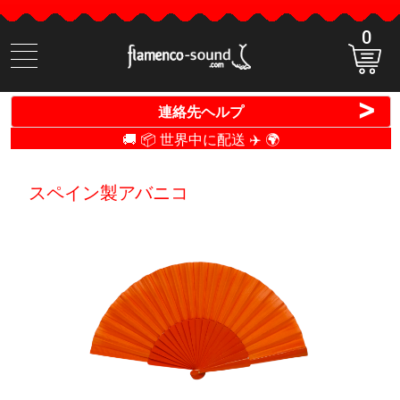
0
商
品
検
>
連絡先ヘルプ
索
🚚 📦 世界中に配送 ✈️ 🌍
スペイン製アバニコ