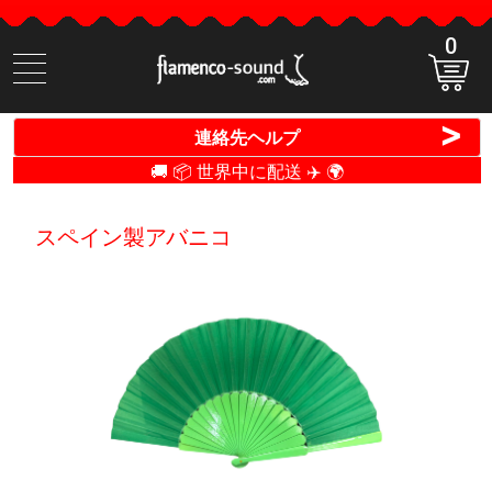
0
商
品
検
>
連絡先ヘルプ
索
🚚 📦 世界中に配送 ✈️ 🌍
スペイン製アバニコ