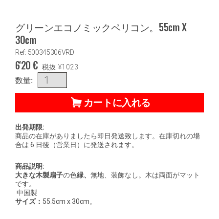
グリーンエコノミックペリコン。55cm X
30cm
Ref: 500345306VRD
6'20
€
税抜
¥
1023
数量:
カートに入れる
出発期限:
商品の在庫がありましたら即日発送致します。在庫切れの場
合は 6 日後（営業日）に発送されます。
商品説明:
大きな木製扇子
の色
緑、
無地、装飾なし。木は両面がマット
です。
中国製
サイズ：
55.5cm x 30cm。