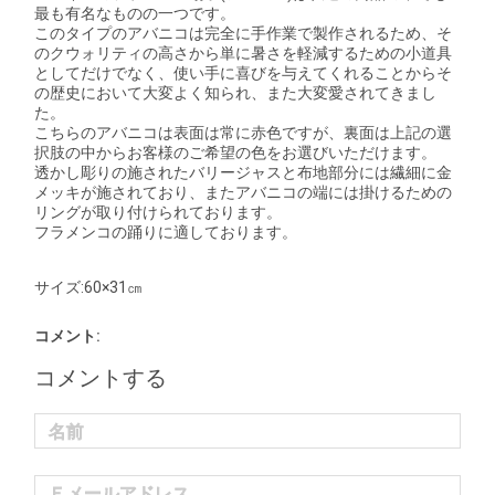
最も有名なものの一つです。
このタイプのアバニコは完全に手作業で製作されるため、そ
のクウォリティの高さから単に暑さを軽減するための小道具
としてだけでなく、使い手に喜びを与えてくれることからそ
の歴史において大変よく知られ、また大変愛されてきまし
た。
こちらのアバニコは表面は常に赤色ですが、裏面は上記の選
択肢の中からお客様のご希望の色をお選びいただけます。
透かし彫りの施されたバリージャスと布地部分には繊細に金
メッキが施されており、またアバニコの端には掛けるための
リングが取り付けられております。
フラメンコの踊りに適しております。
サイズ:60×31㎝
コメント:
コメントする
名前
Ｅメールアドレス