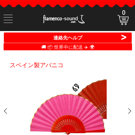
0
商
品
検
>
連絡先ヘルプ
索
🚚 📦 世界中に配送 ✈️ 🌍
スペイン製アバニコ