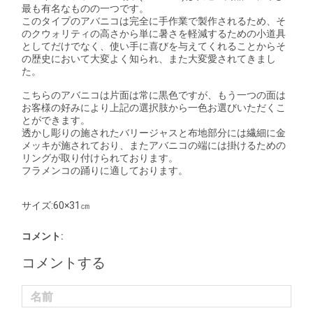
最も有名なものの一つです。
このタイプのアバニコは完全に手作業で製作されるため、そ
のクウォリティの高さから単に暑さを軽減するための小道具
としてだけでなく、使い手に喜びを与えてくれることからそ
の歴史において大変よく知られ、また大変愛されてきまし
た。
こちらのアバニコは片面は常に黒色ですが、もう一つの面は
お客様の好みにより上記の選択肢から一色お選びいただくこ
とができます。
透かし彫りの施されたバリージャスと布地部分には繊細に金
メッキが施されており、またアバニコの端には掛けるための
リングが取り付けられております。
フラメンコの踊りに適しております。
サイズ:60×31㎝
コメント:
コメントする
名前