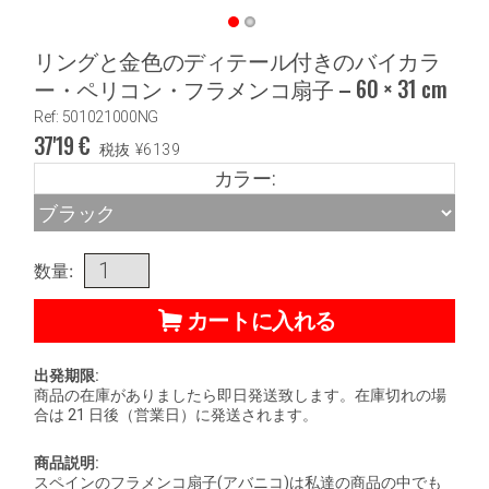
リングと金色のディテール付きのバイカラ
ー・ペリコン・フラメンコ扇子 – 60 × 31 cm
Ref: 501021000NG
37'19
€
税抜
¥
6139
カラー:
数量:
カートに入れる
出発期限:
商品の在庫がありましたら即日発送致します。在庫切れの場
合は 21 日後（営業日）に発送されます。
商品説明:
スペインのフラメンコ扇子(アバニコ)は私達の商品の中でも