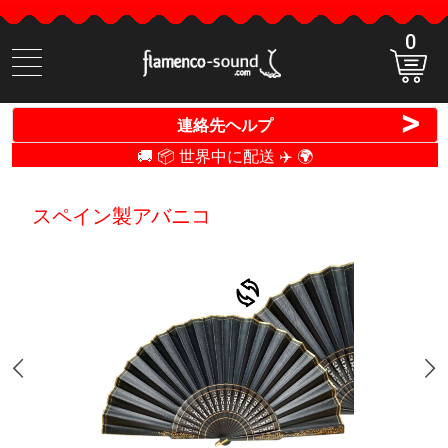
0
商
品
検
>
連絡先ヘルプ
索
🚚 📦 世界中に配送 ✈️ 🌍
スペイン製アバニコ