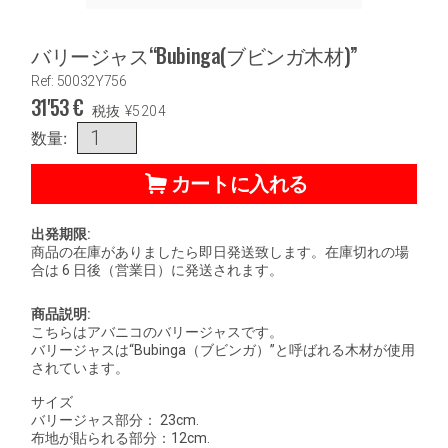
バリージャス“Bubinga(ブビンガ木材)”
Ref: 50032Y756
31'53
€
税抜
¥
5204
数量:
カートに入れる
出発期限:
商品の在庫がありましたら即日発送致します。在庫切れの場
合は 6 日後（営業日）に発送されます。
商品説明:
こちらはアバニコのバリージャスです。
バリージャスは“Bubinga（ブビンガ）”と呼ばれる木材が使用
されています。
サイズ
バリージャス部分： 23cm.
布地が貼られる部分：12cm.