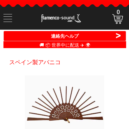
0
商
品
検
>
連絡先ヘルプ
索
🚚 📦 世界中に配送 ✈️ 🌍
スペイン製アバニコ