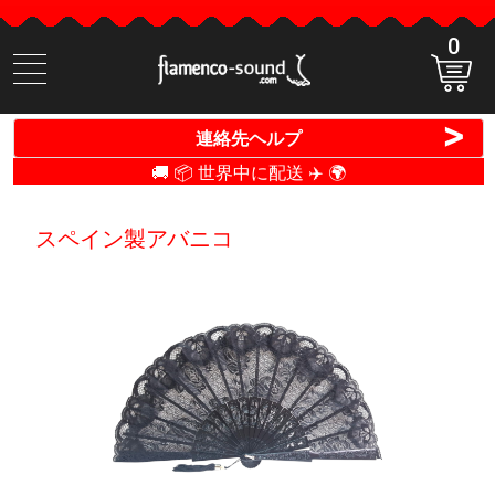
0
商
品
検
>
連絡先ヘルプ
索
🚚 📦 世界中に配送 ✈️ 🌍
スペイン製アバニコ