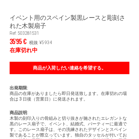
イベント用のスペイン製黒レースと彫刻さ
れた木製扇子
Ref: 503281531
35'95
€
税抜
¥
5934
在庫切れ中
出発期限:
商品の在庫がありましたら即日発送致します。在庫切れの場
合は 3 日後（営業日）に発送されます。
商品説明:
木製の刻印入りの骨組みと切り抜きが施されたエレガントな
黒のレース扇子で、イベント、結婚式、パーティーに最適で
す。このレース扇子は、その洗練されたデザインとスペイン
製であることが際立っています。独自のタッセルが付いてお