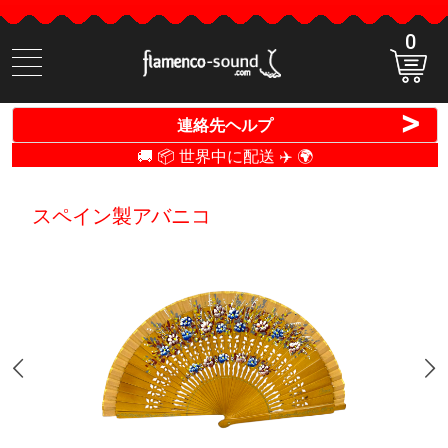
0
商
品
検
>
連絡先ヘルプ
索
🚚 📦 世界中に配送 ✈️ 🌍
スペイン製アバニコ