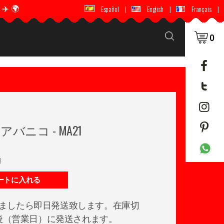
️ 🌍
🚚 📦 世界中に配送 ✈️ 🌍
Español
|
English
|
Français
|
0
バニコ - MA21
3
ートに入れる
ましたら即日発送致します。在庫切
日後（営業日）に発送されます。