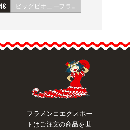
44
€
ビッグピオニーフラワーパリレッドカラー。RJ09。16cm
…
品詳細を見る
クイックビュー
フラメンコエクスポー
トはご注文の商品を世