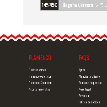
145'45
€
Begona Cervera フラメンコ・シューズ Pr
Begona Cervera フラメン
コ・シューズ Primor…
FLAMENCO
FAQS
商品詳細を見る
クイックビ
Quiénes somos
Ayuda
Flamencoexport.com
Atención al cliente
Flamenco-Spain.com
Situación de pedidos
Acceso mayoristas
Aviso legal
Privacidad
Política de cookies