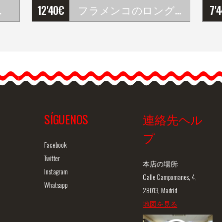
imor モデル
12'40
€
フラメンコのロングイヤリング、フリンジとゴールドボール付き。ダークレッド
7'
フラメンコのロングイヤ
リング、フリンジとゴー
ルドボール付き。ダーク
レッド
Pendientes largos de
flamenca con flecos de
SÍGUENOS
連絡先ヘル
seda y detalle…
プ
ュー
商品詳細を見る
クイックビュー
商
Facebook
Twitter
本店の場所:
Instagram
Calle Campomanes, 4,
Whatsapp
28013, Madrid
地図を見る