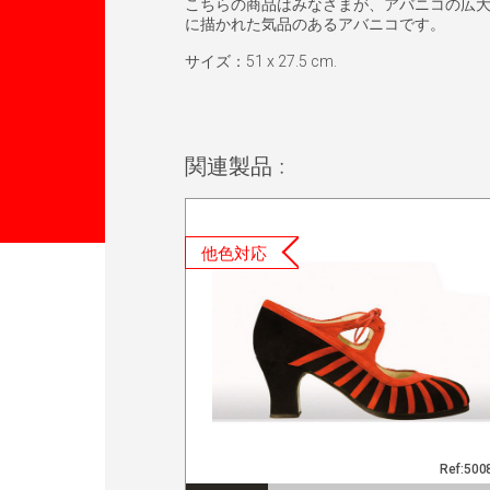
こちらの商品はみなさまが、アバニコの広大
に描かれた気品のあるアバニコです。
サイズ：51 x 27.5 cm.
関連製品 :
他色対応
Ref:50