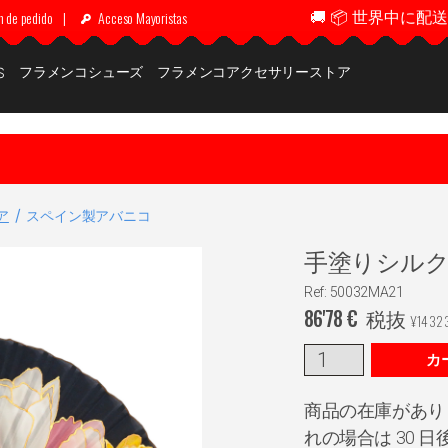
🚚 📦 世界中に配送 ✈
n de pedido
|
Acceso Mayoristas
フラメンコシューズ
フラメンコアクセサリーストア
S
ア
スペイン製アバニコ
手塗りシルクア
Ref: 50032MA21
86'78
€
税抜
¥
1432
カ
商品の在庫があり
れの場合は 30 