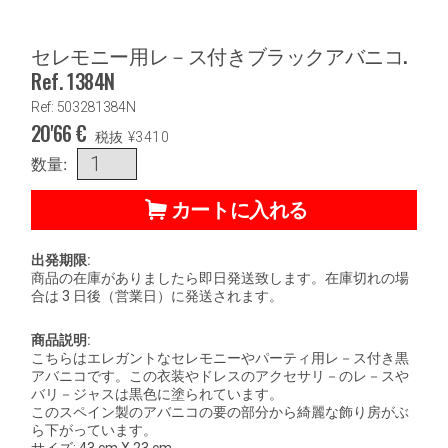
セレモニー用レ－ス付きブラックアバニコ.
Ref. 1384N
Ref: 503281384N
20'66
€
税抜
¥
3410
数量:
カートに入れる
出発期限:
商品の在庫がありましたら即日発送致します。在庫切れの場
合は 3 日後（営業日）に発送されます。
商品説明:
こちらはエレガントなセレモニーやパーティ用レ－ス付き黒
アバニコです。この衣装やドレスのアクセサリ－のレ－スや
バリ－ジャスは黒色に塗られています。
このスペイン製のアバニコの要の部分から綺麗な飾り房がぶ
ら下がっています。