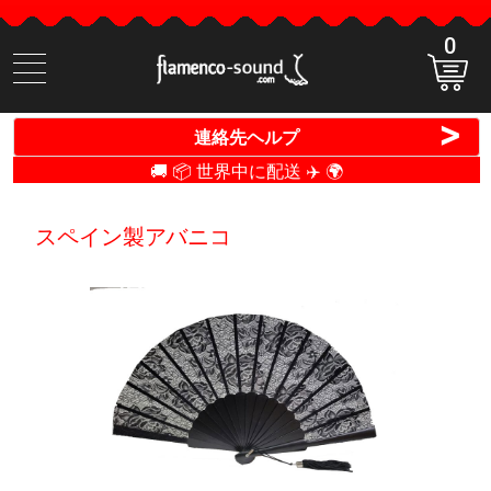
0
商
品
検
>
連絡先ヘルプ
索
🚚 📦 世界中に配送 ✈️ 🌍
スペイン製アバニコ