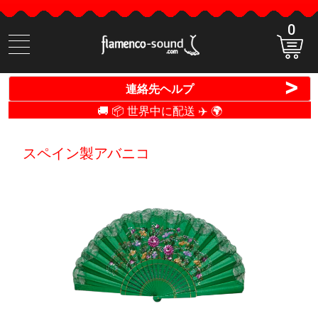
0
商
品
検
>
連絡先ヘルプ
索
🚚 📦 世界中に配送 ✈️ 🌍
スペイン製アバニコ