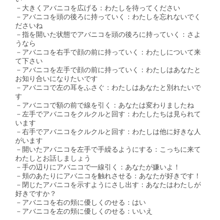
－大きくアバニコを広げる：わたしを待ってください
－アバニコを頭の後ろに持っていく：わたしを忘れないでく
ださいね
－指を開いた状態でアバニコを頭の後ろに持っていく：さよ
うなら
－アバニコを右手で顔の前に持っていく：わたしについて来
て下さい
－アバニコを左手で顔の前に持っていく：わたしはあなたと
お知り合いになりたいです
－アバニコで左の耳をふさぐ：わたしはあなたと別れたいで
す
－アバニコで額の前で線を引く：あなたは変わりましたね
－左手でアバニコをクルクルと回す：わたしたちは見られて
います
－右手でアバニコをクルクルと回す：わたしは他に好きな人
がいます
－開いたアバニコを左手で手繰るようにする：こっちに来て
わたしとお話しましょう
－手の辺りにアバニコで一線引く：あなたが嫌いよ！
－頬のあたりにアバニコを触れさせる：あなたが好きです！
－閉じたアバニコを示すようにさし出す：あなたはわたしが
好きですか？
－アバニコを右の頬に優しくのせる：はい
－アバニコを左の頬に優しくのせる：いいえ