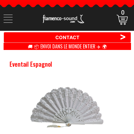
0
Cherchez
des
produits
>
CONTACT
🚚 📦 ENVOI DANS LE MONDE ENTIER ✈️ 🌍
Eventail Espagnol