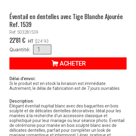
Éventail en dentelles avec Tige Blanche Ajourée
Ref. 1539
Ref: 503281539
22'81
€
HT
$
24'93
Quantité:
ACHETER
Délai d’envoi:
Si le produit est en stock la livraison est immédiate.
Autrement, le délai de fabrication est de 7 jours ouvrables
Description:
Élégant éventail nuptial blanc avec des baguettes en bois
sculpté et de délicates dentelles décoratives. Idéal pour les
mariées à la recherche d'un accessoire classique et
sophistiqué pour leur mariage ou leur séance photo. Éventail
de cérémonie pour mariée en bois sculpté blanc avec de
délicates dentelles, parfait pour compléter un look de
mariage romantique et intemporel. Léger, pratique et