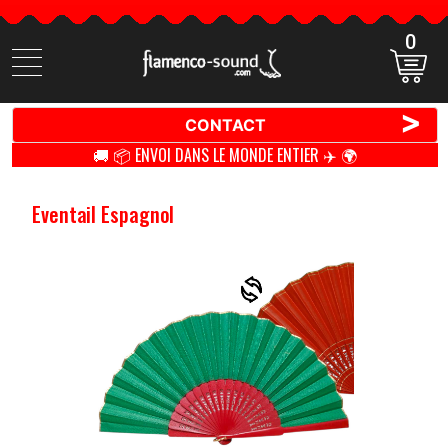
0
Cherchez
des
produits
>
CONTACT
🚚 📦 ENVOI DANS LE MONDE ENTIER ✈️ 🌍
Eventail Espagnol