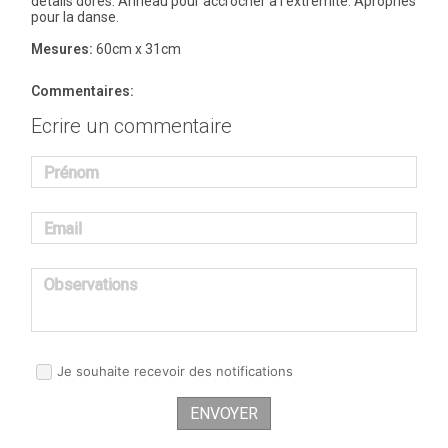
details dorés. Anneau pour accrocher à l’extremité. Apropriés
pour la danse.
Mesures:
60cm x 31cm
Commentaires:
Ecrire un commentaire
Prénom
Email
Observations
Je souhaite recevoir des notifications
ENVOYER