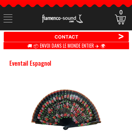
0
Cherchez
des
produits
>
CONTACT
🚚 📦 ENVOI DANS LE MONDE ENTIER ✈️ 🌍
Eventail Espagnol