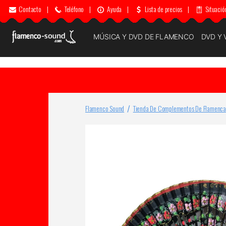
Contacto
|
Teléfono
|
Ayuda
|
Lista de precios
|
Situació
MÚSICA Y DVD DE FLAMENCO
DVD Y 
Flamenco Sound
Tienda De Complementos De Flamenca