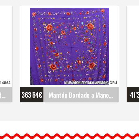
114864
Ref:500351010615NMRDCORJ
363'64
€
41'
Pulsera de Plata Rodiada con Piedras rectangulares&hellip;
Mantón Bordado a Mano en Seda Natural. Ref.&hellip;
Mantón Bordado a Mano
s
en Seda Natural. Ref.
1010615NMRDCORJ