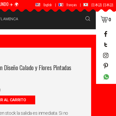
UNDO ✈️ 🌍
🚚 📦 ENVÍOS A TODO EL MUNDO ✈️ 🌍
English
|
Français
|
日本語 日本語
 FLAMENCA
0
n Diseño Calado y Flores Pintadas
0
IR AL CARRITO
en stock la salida es inmediata. Si no