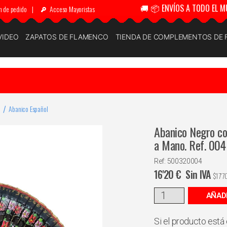
🚚 📦 ENVÍOS A TODO EL M
n de pedido
|
Acceso Mayoristas
VIDEO
ZAPATOS DE FLAMENCO
TIENDA DE COMPLEMENTOS DE
Abanico Español
Abanico Negro co
a Mano. Ref. 004
Ref: 500320004
16'20
€
Sin IVA
$
17'7
AÑAD
Si el producto está 