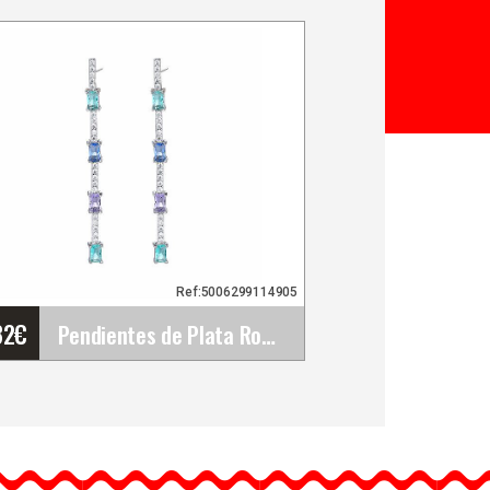
Ref:5006299114905
32
€
Pendientes de Plata Rodiada Piedras Rectangulares&hellip;
Pendientes de Plata
Rodiada Piedras
Rectangulares de Colores