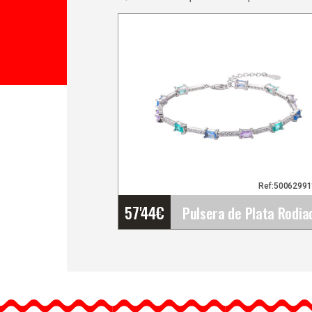
Ref:5006299
57'44
€
Pulsera de Plata Rodiada
con Piedras rectangulare
de colores