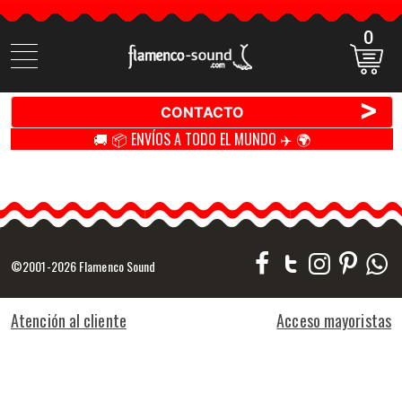
0
Buscar
productos
>
CONTACTO
🚚 📦 ENVÍOS A TODO EL MUNDO ✈️ 🌍
©2001-2026 Flamenco Sound
Atención al cliente
Acceso mayoristas