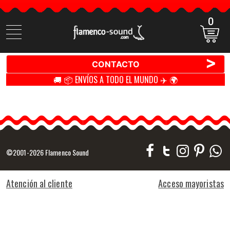
0
Buscar
productos
>
CONTACTO
🚚 📦 ENVÍOS A TODO EL MUNDO ✈️ 🌍
©2001-2026 Flamenco Sound
Atención al cliente
Acceso mayoristas