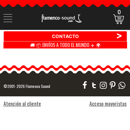
0
Buscar
productos
>
CONTACTO
🚚 📦 ENVÍOS A TODO EL MUNDO ✈️ 🌍
©2001-2026 Flamenco Sound
Atención al cliente
Acceso mayoristas