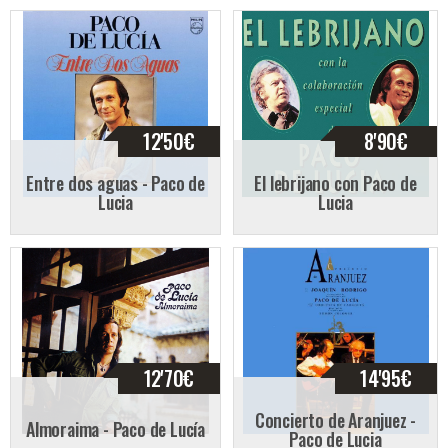
12'50
€
8'90
€
Entre dos aguas - Paco de
El lebrijano con Paco de
Lucia
Lucia
12'70
€
14'95
€
Concierto de Aranjuez -
Almoraima - Paco de Lucía
Paco de Lucia