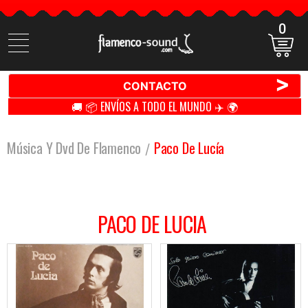
0
Buscar
productos
>
CONTACTO
🚚 📦 ENVÍOS A TODO EL MUNDO ✈️ 🌍
Música Y Dvd De Flamenco
Paco De Lucía
PACO DE LUCIA