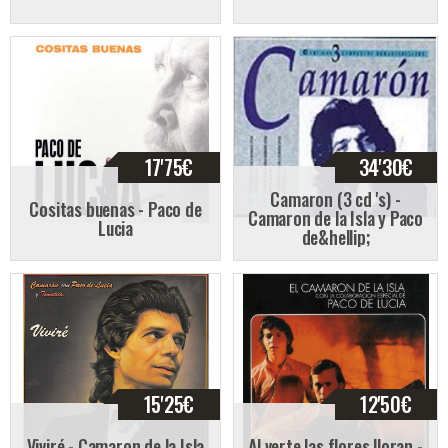
17'75
€
34'30
€
Camaron (3 cd 's) -
Cositas buenas - Paco de
Camaron de la Isla y Paco
Lucia
de&hellip;
15'25
€
12'50
€
Viviré - Camaron de la Isla
Al verte las flores lloran -