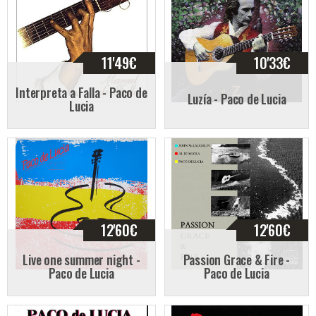
11'49
€
10'33
€
Interpreta a Falla - Paco de
Luzía - Paco de Lucia
Lucia
12'60
€
12'60
€
Live one summer night -
Passion Grace & Fire -
Paco de Lucia
Paco de Lucia