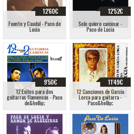
12'60
€
12'52
€
Fuente y Caudal - Paco de
Solo quiero caminar -
Lucia
Paco de Lucia
9'50
€
11'49
€
12 Exitos para dos
12 Canciones de Garcia
guitarras flamencas - Paco
Lorca para guitarra -
de&hellip;
Paco&hellip;