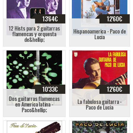
13'64
€
12'60
€
12 Hists para 2 guitarras
Hispanoamerica - Paco de
flamencas y orquesta
Lucia
de&hellip;
10'33
€
12'60
€
Dos guitarras flamencas
La fabulosa guitarra -
en America latina -
Paco de Lucia
Paco&hellip;