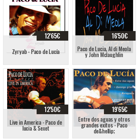
12'65
€
16'50
€
Paco de Lucia, Al di Meola
Zyryab - Paco de Lucía
y John Mclaughlin
12'50
€
19'65
€
Entre dos aguas y otros
Live in America - Paco de
grandes exitos - Paco
lucia & Sexet
de&hellip;