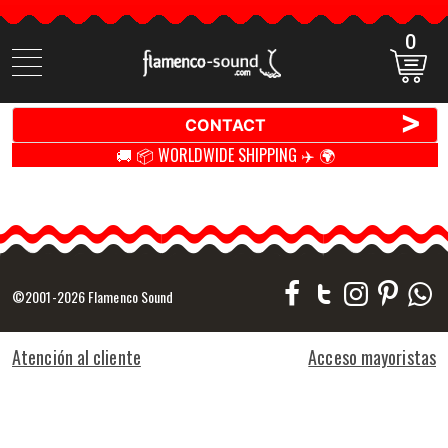
0
Search
items
>
CONTACT
🚚 📦 WORLDWIDE SHIPPING ✈️ 🌍
©2001-2026 Flamenco Sound
Atención al cliente
Acceso mayoristas