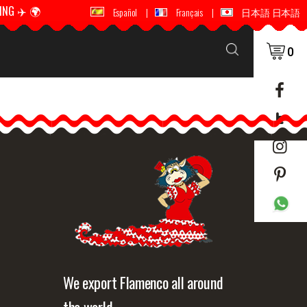
ING ✈️ 🌍
🚚 📦 WORLDWIDE SHIPPING ✈️ 🌍
Español
|
Français
|
日本語 日本語
0
We export Flamenco all around
the world