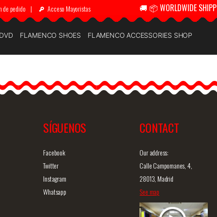
🚚 📦 WORLDWIDE SHIPP
n de pedido
|
Acceso Mayoristas
 DVD
FLAMENCO SHOES
FLAMENCO ACCESSORIES SHOP
SÍGUENOS
CONTACT
Facebook
Our address:
Twitter
Calle Campomanes, 4,
Instagram
28013, Madrid
Whatsapp
See map