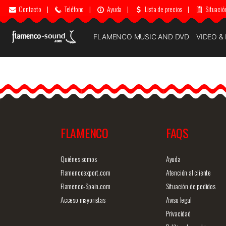
Contacto
|
Teléfono
|
Ayuda
|
Lista de precios
|
Situació
FLAMENCO MUSIC AND DVD
VIDEO &
FLAMENCO
FAQS
Quiénes somos
Ayuda
Flamencoexport.com
Atención al cliente
Flamenco-Spain.com
Situación de pedidos
Acceso mayoristas
Aviso legal
Privacidad