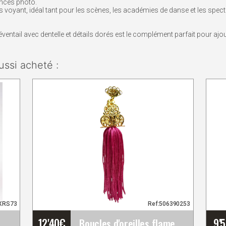
nces photo.
 très voyant, idéal tant pour les scènes, les académies de danse et les spe
éventail avec dentelle et détails dorés est le complément parfait pour ajo
ussi acheté :
FXRS73
Ref:506390253
12'40
€
9'
Fleur Pivoine Paris Couleur Fuchsia RS73. 16cm
Boucles d'oreilles flamenco en filigrane doré avec&hellip;