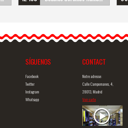
ur
Boucles d'oreilles
flamenco en filigrane doré
t
avec des franges fuchsia.
Accessoire andalou
fait&hell
ip;
SÍGUENOS
CONTACT
ide
Information détaillée
Vue rapide
In
Facebook
Notre adresse:
Twitter
Calle Campomanes, 4,
Instagram
28013, Madrid
Whatsapp
Voir carte