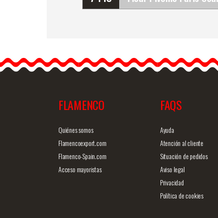
Fleur Pivoine Paris Coule
Fuchsia RS73. 16cm
Les Pivoines en tissu son
mignonnes et élégantes
et…
FLAMENCO
FAQS
Information détaillée
Vue rap
Quiénes somos
Ayuda
Flamencoexport.com
Atención al cliente
Flamenco-Spain.com
Situación de pedidos
Acceso mayoristas
Aviso legal
Privacidad
Política de cookies