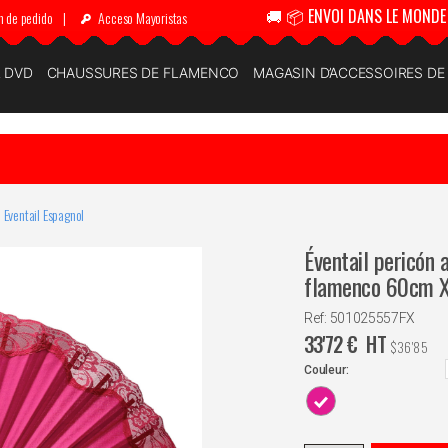
🚚 📦 ENVOI DANS LE MONDE 
n de pedido
|
Acceso Mayoristas
& DVD
CHAUSSURES DE FLAMENCO
MAGASIN D’ACCESSOIRES D
Eventail Espagnol
Éventail pericón 
flamenco 60cm 
Ref: 501025557FX
33'72
€
HT
$
36'85
Couleur: