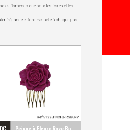
ctacles flamenco que pour les foires et les
uter élégance et force visuelle à chaque pas
Ref:51225PNCFLRRSBGNV
50
€
Peigne à Fleurs Rose Bougainvillée pour Flamenca