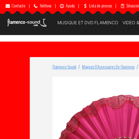
Contacto
|
Teléfono
|
Ayuda
|
Lista de precios
|
Situació
MUSIQUE ET DVD FLAMENCO
VIDEO 
Flamenco Sound
Magasin D’Accessoires De Flamenco