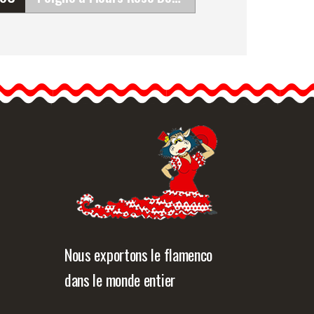
Peigne à Fleurs Rose
Bougainvillée pour
Flamenca
Ce peigne flamenco en
forme de rose
bougainvillée…
formation détaillée
Vue rapide
Nous exportons le flamenco
dans le monde entier