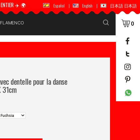
ENTIER ✈️ 🌍
🚚 📦 ENVOI DANS LE MONDE ENTIER ✈️ 🌍
Español
|
English
|
日本語 日本語
E FLAMENCO
0
avec dentelle pour la danse
X 31cm