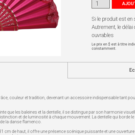
AJOUT
Si le produit est en
Autrement, le délai 
ouvrables
Le prix en $ est à titre in
constamment.
Ec
grâce, couleur et tradition, devenant un accessoire indispensable tant p
nte que les baleines et la dentelle, il se distingue par son harmonie visue
tinction et de luminosité à chaque mouvement. La dentelle qui borde le bo
 de la danse flamenco.
cm de haut, il offre une présence scénique puissante et une ouverture la