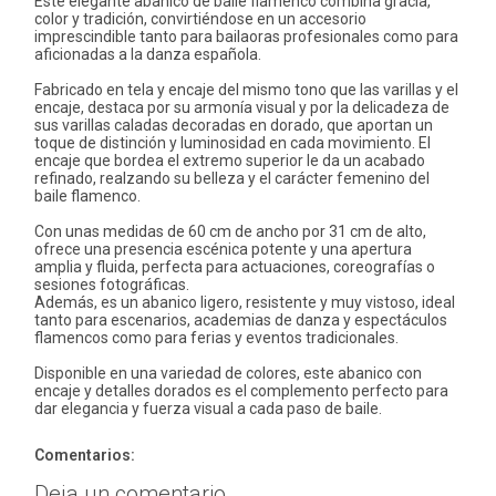
Este elegante abanico de baile flamenco combina gracia,
color y tradición, convirtiéndose en un accesorio
imprescindible tanto para bailaoras profesionales como para
aficionadas a la danza española.
Fabricado en tela y encaje del mismo tono que las varillas y el
encaje, destaca por su armonía visual y por la delicadeza de
sus varillas caladas decoradas en dorado, que aportan un
toque de distinción y luminosidad en cada movimiento. El
encaje que bordea el extremo superior le da un acabado
refinado, realzando su belleza y el carácter femenino del
baile flamenco.
Con unas medidas de 60 cm de ancho por 31 cm de alto,
ofrece una presencia escénica potente y una apertura
amplia y fluida, perfecta para actuaciones, coreografías o
sesiones fotográficas.
Además, es un abanico ligero, resistente y muy vistoso, ideal
tanto para escenarios, academias de danza y espectáculos
flamencos como para ferias y eventos tradicionales.
Disponible en una variedad de colores, este abanico con
encaje y detalles dorados es el complemento perfecto para
dar elegancia y fuerza visual a cada paso de baile.
Comentarios:
Deja un comentario