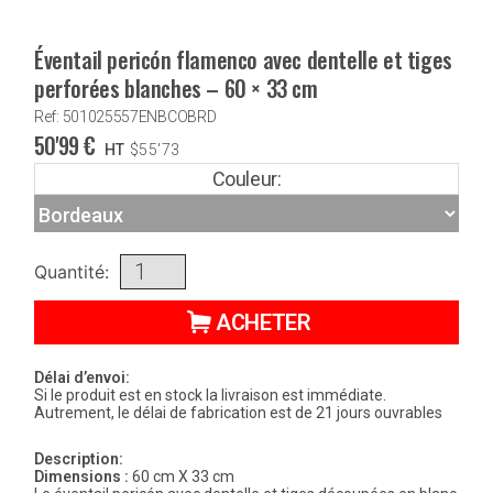
Éventail pericón flamenco avec dentelle et tiges
perforées blanches – 60 × 33 cm
Ref: 501025557ENBCOBRD
50'99
€
HT
$
55'73
Couleur:
Quantité:
ACHETER
Délai d’envoi:
Si le produit est en stock la livraison est immédiate.
Autrement, le délai de fabrication est de 21 jours ouvrables
Description:
Dimensions :
60 cm X 33 cm