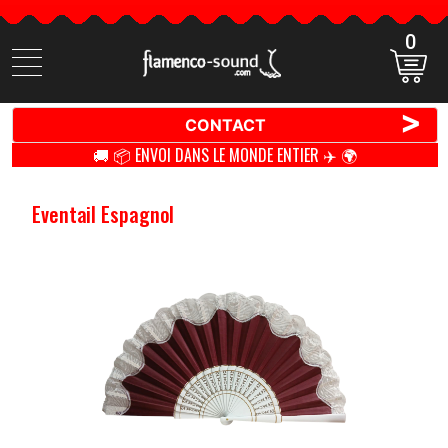
0
Cherchez
des
produits
>
CONTACT
🚚 📦 ENVOI DANS LE MONDE ENTIER ✈️ 🌍
Eventail Espagnol