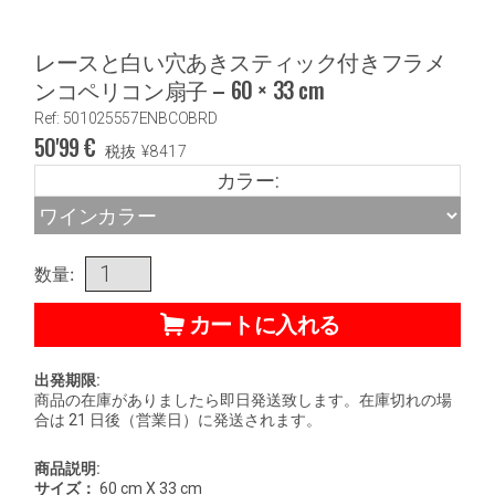
レースと白い穴あきスティック付きフラメ
ンコペリコン扇子 – 60 × 33 cm
Ref: 501025557ENBCOBRD
50'99
€
税抜
¥
8417
カラー:
数量:
カートに入れる
出発期限:
商品の在庫がありましたら即日発送致します。在庫切れの場
合は 21 日後（営業日）に発送されます。
商品説明:
サイズ：
60 cm X 33 cm