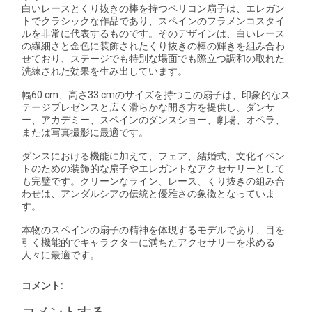
白いレースとくり抜きの棒を持つペリコン扇子は、エレガン
トでクラシックな作品であり、スペインのフラメンコスタイ
ルを非常に代表するものです。そのデザインは、白いレース
の繊細さと金色に装飾されたくり抜きの棒の輝きを組み合わ
せており、ステージでも特別な場面でも際立つ調和の取れた
洗練された効果を生み出しています。
幅60 cm、高さ33 cmのサイズを持つこの扇子は、印象的なス
テージプレゼンスと広く滑らかな開き方を提供し、ダンサ
ー、アカデミー、スペインのダンスショー、劇場、オペラ、
または写真撮影に最適です。
ダンスにおける機能に加えて、フェア、結婚式、文化イベン
トのための装飾的な扇子やエレガントなアクセサリーとして
も完璧です。クリーンなライン、レース、くり抜きの組み合
わせは、アンダルシアの伝統と優雅さの象徴となっていま
す。
本物のスペインの扇子の精神を体現するモデルであり、目を
引く機能的でキャラクターに満ちたアクセサリーを求める
人々に最適です。
コメント: