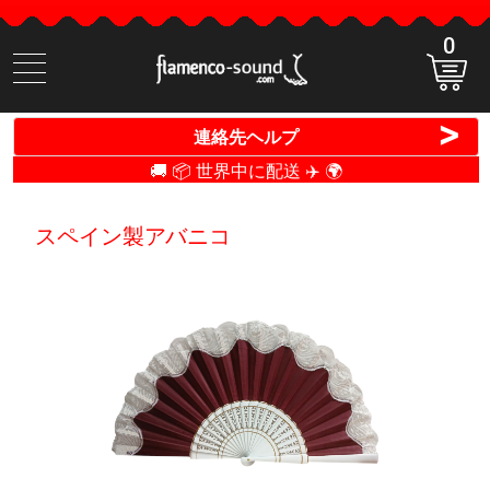
0
商
品
検
>
連絡先ヘルプ
索
🚚 📦 世界中に配送 ✈️ 🌍
スペイン製アバニコ